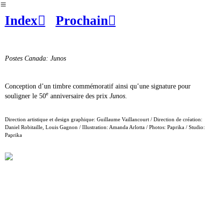
︎
Index︎
Prochain︎
Postes Canada: Junos
Conception d’un timbre commémoratif ainsi qu’une signature pour
e
souligner le 50
anniversaire des prix
Junos
.
Direction artistique et design graphique: Guillaume Vaillancourt / Direction de création:
Daniel Robitaille, Louis Gagnon / Illustration: Amanda Arlotta / Photos: Paprika / Studio:
Paprika